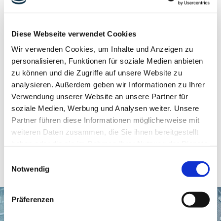
Überprüfung und Durchführung von Gas- und
Wasserinstallationen nach
TRWI
/TRGI
Funktionsprüfung von Gasdruckregelgeräten nach
DVGW
G495
Diese Webseite verwendet Cookies
Wechsel von Wasserzählern nach
TRWI
Wir verwenden Cookies, um Inhalte und Anzeigen zu
Wechsel von Gaszählern nach
TRGI
personalisieren, Funktionen für soziale Medien anbieten
Stromzählerwechsel
zu können und die Zugriffe auf unsere Website zu
Moderne und intelligente Messsysteme
analysieren. Außerdem geben wir Informationen zu Ihrer
Allgemeine Hausanschlusskontrollen
Verwendung unserer Website an unsere Partner für
Schieber- und Hydrantenkontrollen
soziale Medien, Werbung und Analysen weiter. Unsere
Partner führen diese Informationen möglicherweise mit
weiteren Daten zusammen, die Sie ihnen bereitgestellt
haben oder die sie im Rahmen Ihrer Nutzung der Dienste
gesammelt haben.
Einwilligungsauswahl
Ihre Einwilligung trifft auf die folgenden Domains zu:
Notwendig
ludwig-freytag.de, freytag-vdlinde.de, franz-wickel.de,
hundq.de, karrierefreytag.de, karriere-bpn.de,
Präferenzen
lfservice.de, lmr-drilling.de, mette-wasserbau.de, rmt-
anlagenbau.de, stehmeyer-berlin.de, tagu.de, rakw.de